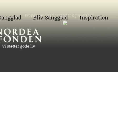
Projekt Sangglad er støttet og leveret af
Sangglad
Bliv Sangglad
Inspiration