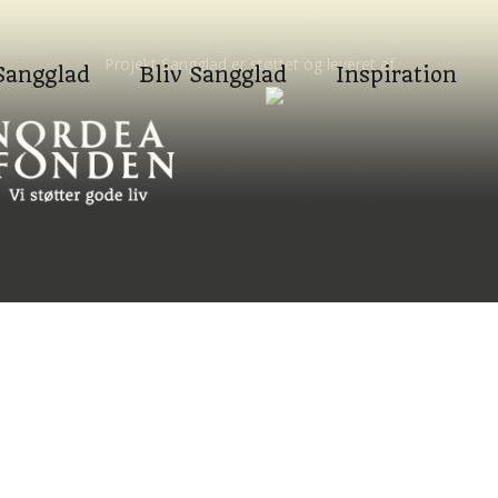
Projekt Sangglad er støttet og leveret af
Sangglad
Bliv Sangglad
Inspiration