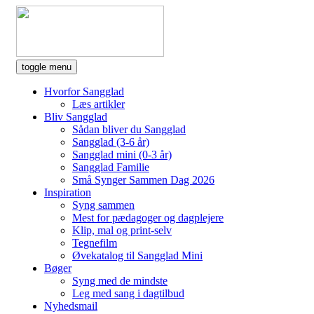
toggle menu
Hvorfor Sangglad
Læs artikler
Bliv Sangglad
Sådan bliver du Sangglad
Sangglad (3-6 år)
Sangglad mini (0-3 år)
Sangglad Familie
Små Synger Sammen Dag 2026
Inspiration
Syng sammen
Mest for pædagoger og dagplejere
Klip, mal og print-selv
Tegnefilm
Øvekatalog til Sangglad Mini
Bøger
Syng med de mindste
Leg med sang i dagtilbud
Nyhedsmail